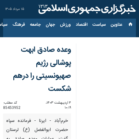
۱۵ مرداد ۱۴۰۵
عناوین‌
سیاست
اقتصاد
ورزش
جهان
جامعه
فرهنگ
سیاس
وعده صادق ابهت
پوشالی رژیم
صهیونسیتی را درهم
شکست
۴ اردیبهشت ۱۴۰۳،
کد مطلب:
85453952
۱۰:۱۹
خرم‌آباد - ایرنا - فرمانده سپاه
حضرت ابوالفضل (ع) لرستان