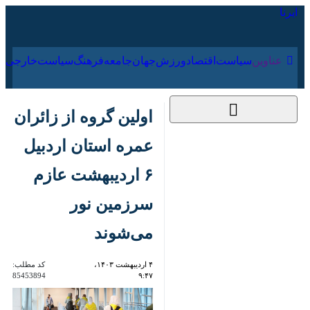
۱۷ مرداد ۱۴۰۵
عناوین‌
سیاست
اقتصاد
ورزش
جهان
جامعه
فرهنگ
اولین گروه از زائران عمره
استان اردبیل ۶
اردیبهشت عازم سرزمین
نور می‌شوند
۴ اردیبهشت ۱۴۰۳،
کد مطلب:
85453894
۹:۴۷