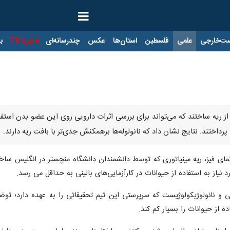
ت‌خارجی
علمی
فلسطین
استان‌ها
عکس
چندرسانه‌ای
ایرنا TV
با