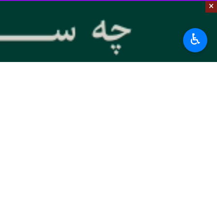
×
♿︎
تهران- ایرنا- محققان بافت مینیاتوری
نانولوله‌کربنی چندجداره روی بافت ریه 
به گزارش
گروه علم و آموزش
ایرنا
از تار
به ریه واقعی داشته باشد. با این دستاور
دکتر ساندرا ورانیک زیست شناس سلولی و
مصنوعی مینیاتوری می‌تواند میزان استفاد
ارگانوئیدهای ریه در یک ظرف حاوی سلول
می‌کند. آنها به طور فزاینده‌ای برای درک بهتر ب