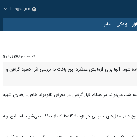
زار
زندگی
سایر
کد مطلب:
85453807