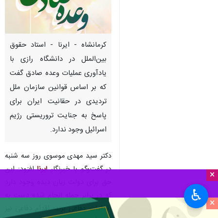
کرمانشاه - ایرنا - استاد حقوق
بین‌الملل در دانشگاه رازی با
یادآوری عملیات وعده صادق گفت
که بر اساس قوانین سازمان ملل
تردیدی در حقانیت ایران برای
پاسخ به جنایت تروریستی رژیم
اسرائیل وجود ندارد.
دکتر سید مهدی موسوی روز سه شنبه
در گفت‌وگو با خبرنگار
ایرنا
افزود: این
×
حق برای دولت زیان دیده وجود دارد
♿︎
که در برابر حمله انجام شده دست به
×
اقدامات دفاعی بزند؛ اقدام دفاعی نیز