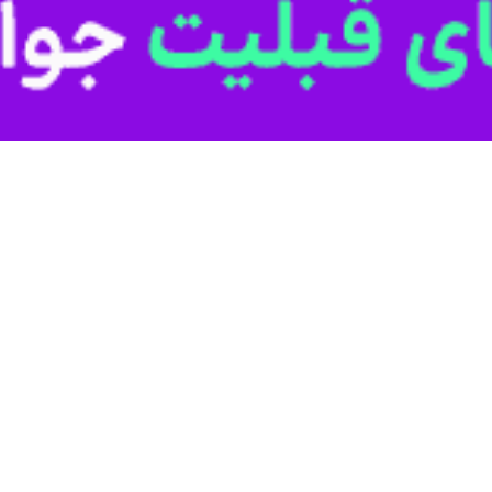
ه آمریکا و ترکیه درباره غزه
ان، وزیر امور خارجه ترکیه امروز در تماسی با آنتونی بلینکن همتای آمریکایی…
ماعیل هنیه
انه‌ای امروز (چهارشنبه) از گفت‌وگوی تلفنی رئیس جمهوری ترکیه با رئیس دفتر…
ید فطر؛
ین شرایط ممکن در کنار مردم فلسطین خواهیم ایستاد
مهوری ترکیه در سخنانی بر ادامه حمایت کشورش از ملت فلسطین تاکید کرد.