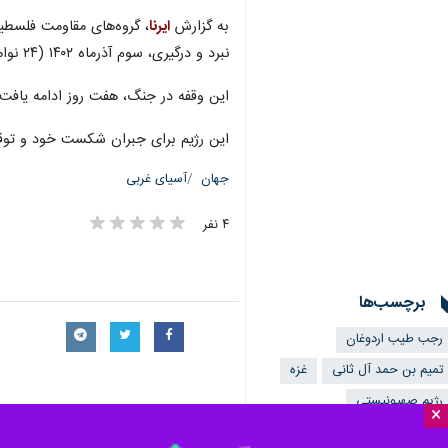
به گزارش
ایرنا
نبرد و درگیری، سوم آذرماه ۱۴۰۲ (۲۴ نوامبر ۲۰۲۳) آتش بس موقت چهار روزه یا همان وقفه برای تبادل اسرا میان حماس و اسرائیل برقرار شد.
این وقفه در جنگ، هفت روز ادامه یافت و سرانجام صبح جمعه ۱۰ آذر (اول دسامبر ۲۰۲۳) آتش‌بس موقت ب
این رژیم برای جبران شکست خود و توقف 
جهان
آسیای غربی
۴ نفر
برچسب‌ها
رجب طیب اردوغان
تمیم بن حمد آل ثانی
غزه
رژیم صهیونیستی
×