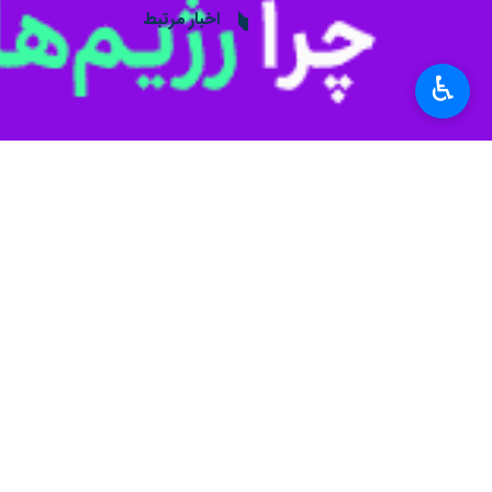
اخبار مرتبط
گفت و گوی وزرای خارج
♿︎
تهران-ایرنا- هاکان فید
تسلیت اردوغان به اس
تهران- ایرنا- منابع رس
در پیامی به مناسبت ع
اردوغان: در سخت‌تر
تهران- ایرنا- رئیس ج
نظر شما