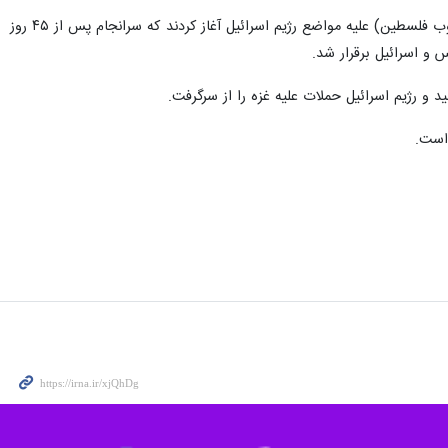
، گروه‌های مقاومت فلسطین ۱۵ مهرماه برابر با هفتم اکتبر ۲۰۲۳، عملیات «طوفان الاقصی» را از غزه (جنوب فلسطین) علیه مواضع رژیم اسرائیل آغاز کردند که سرانجام پس از ۴۵ روز
 است.