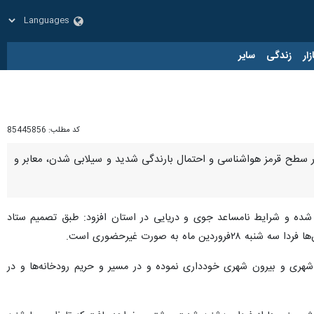
زار
زندگی
سایر
کد مطلب:
85445856