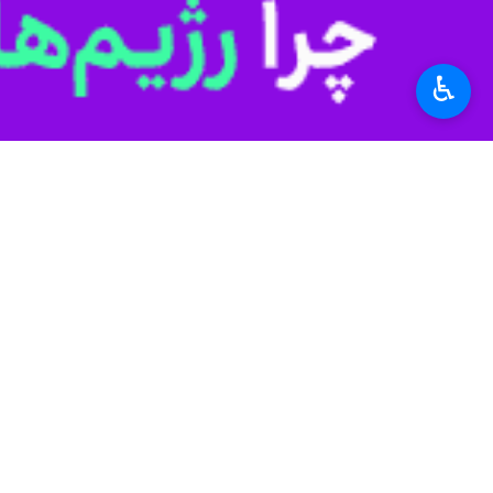
پروندهٔ خبری
فیلم | تجمع مردم اص
اصفهان - ایرنا - جمعی از مردم اصفهان شا
عملیات وعده صادق؛ انتقام خون
♿︎
شهدای کنسولگری ایران و
فرماندهان سپاه
از سرگیری فعالیت ب
تهران- ایرنا- بخش کن
هفت سفارتخانه‌ رژی
تهران-ایرنا-منابع رژ
نظر شما