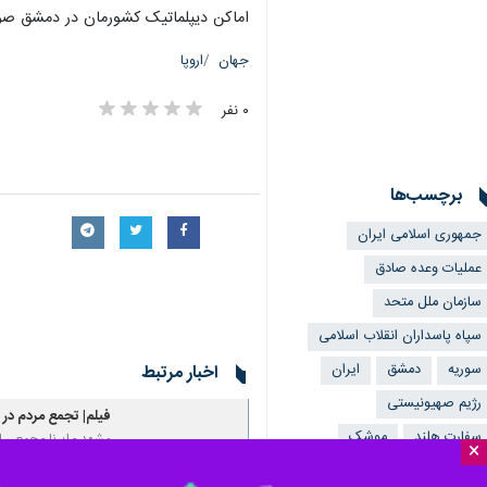
اماکن دیپلماتیک کشورمان در دمشق ص
جهان
اروپا
۰ نفر
برچسب‌ها
جمهوری اسلامی ایران
عملیات وعده صادق
سازمان ملل متحد
سپاه پاسداران انقلاب اسلامی
سوریه
دمشق
ایران
اخبار مرتبط
رژیم صهیونیستی
فیلم| تجمع مردم در
سفارت هلند
موشک
مشهد - ایرنا - جمعی ا
×
سرزمین های اشغالی