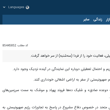
زار
زندگی
سایر
کد مطلب:
85445852
یم و احتمال تعطیلی دوباره این نمایندگی در آینده نزدیک وجود دارد.
یم صهیونیستی از سفر به اراضی اشغالی خودداری کنند.
۱۴۰۳ با انتشار اطلاعیه‌ای، از انجام عملیات «وعده صادق» و شلیک ده‌ها فروند پهپاد و موشک به سمت سرزمین‌های
زمان ملل نیز، اعلام کرد: اقدام نظامی ایران بر اساس بند ۵۱ منشور سازمان ملل متحد در خصوص دفاع مشروع در پاسخ به تجاوزات رژیم صهیونیستی به