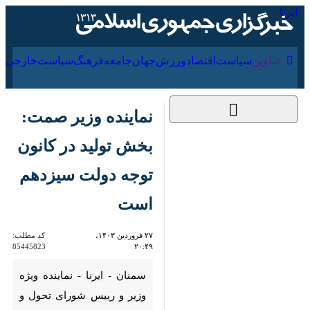
۱۵ مرداد ۱۴۰۵
عناوین‌
سیاست
اقتصاد
ورزش
جهان
جامعه
فرهنگ
سیاس
نماینده وزیر صمت:
بخش تولید در کانون
توجه دولت سیزدهم
است
۲۷ فروردین ۱۴۰۳،
کد مطلب:
85445823
۲۰:۴۹
سمنان - ایرنا - نماینده ویژه وزیر
و رییس شورای تحول و پیشرفت