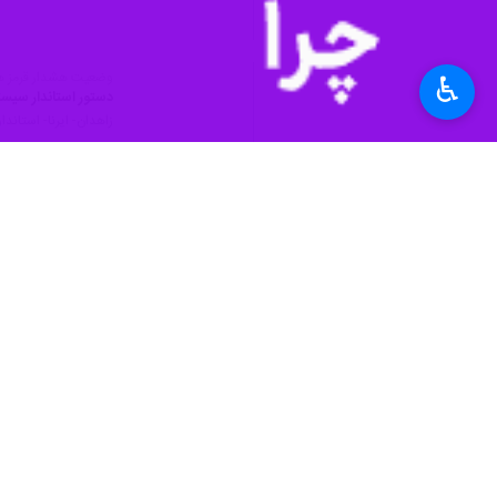
وضعیت هشدار قرمز ه
♿︎
دستور استاندار سیست
زاهدان- ایرنا- استان
راهداران جنوب سیستا
زاهدان- ایرنا- مدیرک
نظر شما