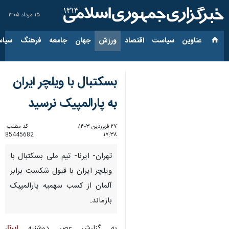
۱۵ مرداد ۱۴۰۵
عناوین‌
سیاست
اقتصاد
ورزش
جهان
جامعه
فرهنگ
سیاس
بسکتبال با ویلچر ایران
به پارالمپیک نرسید
۲۷ فروردین ۱۴۰۳،
کد مطلب:
85445682
۱۷:۳۸
تهران- ایرنا- تیم ملی بسکتبال با
ویلچر ایران با قبول شکست برابر
آلمان از کسب سهمیه پارالمپیک
بازماند.
به گزارش عصر دوشنبه
ایرنا
،