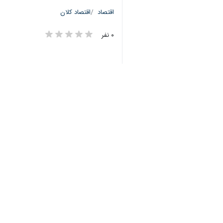
اقتصاد
اقتصاد کلان
۰ نفر
برچسب‌ها
سازمان امور مالیاتی کشور
رونق تولید
وزارت امور اقتصادی و دارایی
جهش تولید با مشارکت مردم
اخبار مرتبط
پروندهٔ خبری
وزارت اقتصاد:
بررسی لایحه بودجه سال ۱۴۰۳
فراریان مالیاتی به ت
در مجلس
تهران- ایرنا- کاهش ف