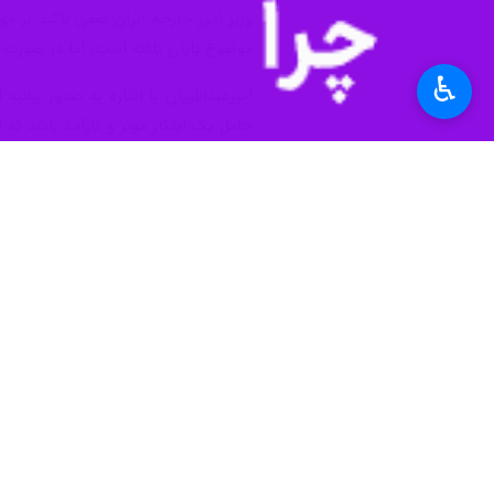
♿︎
تهران- ایرنا- وزیر اقتصاد فرانسه با
نزدیک تاثیر اقتصادی سنگینی بر جها
به گزارش ایرنا
به نقل از تارنمای روزنامه
اوکراین، همگی این رویدادهای ژئوپلیتیک
وزیر اقتصاد فرانسه در پاسخ به مطبو
هستند».
این روزنامه پرشمارگان فرانسوی در گزا
صورت گرفته است، شرایط حاکم را باعث ن
امانوئل مکرون
رئیس‌جمهوری فرانسه
به 
در همین پیوند مسئول سیاست خارجی ات
خویشتنداری دعوت کرد.