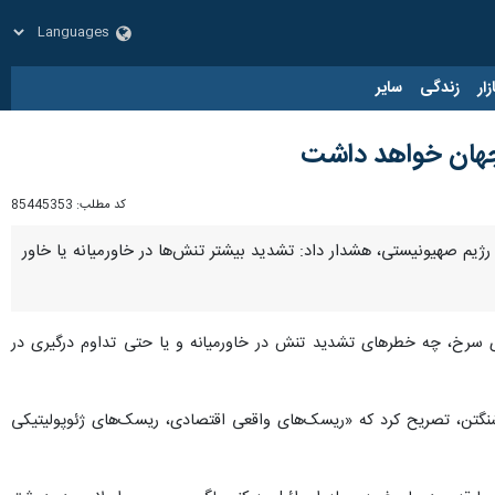
زار
زندگی
سایر
 جهان خواهد داشت
کد مطلب:
85445353