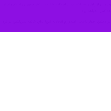
 رژیم صهیونیستی، هشدار داد: تشدید بیشتر تنش‌ها در خاورمیانه یا خاور
ی سرخ، چه خطرهای تشدید تنش در خاورمیانه و یا حتی تداوم درگیری‌ در
گتن، تصریح کرد که «ریسک‌های واقعی اقتصادی، ریسک‌های ژئوپولیتیکی
بی‌سابقه و در پاسخ به حمله اسرائیل به کنسولگری جمهوری اسلامی در دمشق
نه به هر اقدامی دست بزند.
یران به اقدامات تجاوزگرانه رژیم صهیونیستی، بار دیگر دو طرف را به