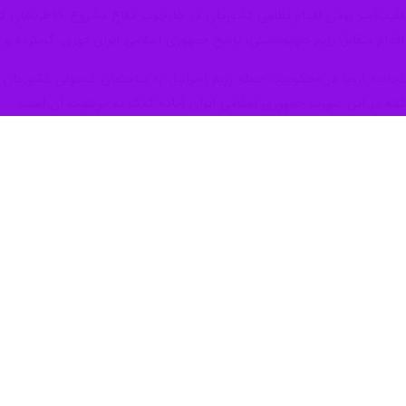
 اشاره به پاسخ پهپادی و موشکی جمهوری اسلامی ایران به حملات تجاوزکارانه
ن خواهد گذاشت.
 لو فیگارو،
برونو لومر
روز دوشنبه اظهار داشت: چه رویدادهای اخیر در دریا
ی بر رشد اقتصادی [جهان] به شدت تاثیر می‌گذارد.
عات پیش از برگزاری نشست‌های
صندوق بین‌المللی پول
و
بانک جهانی
در واشن
رش خود با اشاره به اینکه اقدام نظامی ایران علیه رژیم صهیونیستی، حرکتی 
گرانی و ترس از تشدید تنش‌های منطقه‌ای ارزیابی کرد.
تازگی اعلام کرد که قصد دارد برای اجتناب از شعله‌ور شدن تنش‌ها در خاورمیا
حادیه اروپا در واکنش به پاسخ گسترده موشکی و پهپادی جمهوری اسلامی ا