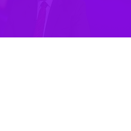
 جهان عرب پاسخ جمهوری اسلامی ایران به حمله رژیم اسرائیل به کنسولگری ایرا
ونیست‌ها در این عملیات سخن گفتند.
 تحلیلگر و کارشناس سیاسی امور خاورمیانه در برنامه «ابعاد سیاسی» شبکه ال
اش برای پنهان کردن خسارت های صهیونیست ها ناشی از این عملیات ایران هستند.
نه گفت: ما هنوز با جنگ منطقه ای فاصله داریم.
صهیونیستی رو به فرسایش است و با عملیات ایران «بنیامین نتانیاهو» نخست وزیر
د: بایدن در حال حاضر در موقعیت بسیار بدی قرار دارد.
ونیستی در سطح بین الملل گفت: چهره رژیم صهیونیستی روز به روز بدتر می شو
و تحلیلگر مسائل سیاسی در گفت و گو با برنامه «قبل از فردا» شبکه العهد عراق گ