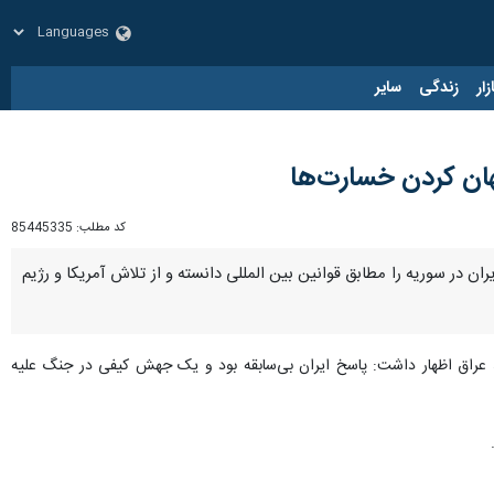
زار
زندگی
سایر
نهان کردن خسارت‌ها
کد مطلب:
85445335