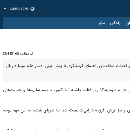
زار
زندگی
سایر
کد مطلب:
85445165
همدان- ایرنا- عملیات اجرایی ۲ طرح گردشگری شامل احداث ساختمان تجاری با مشارکت بخش خصوصی و تملک و احداث ساختمان راهنمای گردشگری با پیش بینی اعتبار ۸۵۰ میلیارد ریال
 حوزه سرمایه گذاری غفلت داشته اما اکنون با بسترسازی‌ها و حمایت‌های
ی و نیز ارزش افزوده دارایی‌ها غفلت شد اما شورای ششم به این مهم توجه