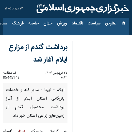
۱۷ مرداد ۱۴۰۵
عناوین‌
سیاست
اقتصاد
ورزش
جهان
جامعه
فرهنگ
سیاس
برداشت گندم از مزارع
ایلام آغاز شد
۲۷ فروردین ۱۴۰۳،
کد مطلب:
85445149
۱۲:۳۱
ایلام - ایرنا - مدیر غله و خدمات
بازرگانی استان ایلام از آغاز
برداشت محصول گندم از
زمین‌های زراعی استان خبر داد.
به گزارش خبرنگار
ایرنا
، "
اصغر