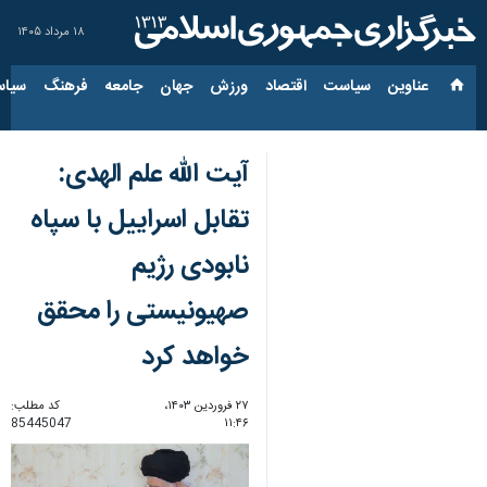
۱۸ مرداد ۱۴۰۵
عناوین‌
سیاست
اقتصاد
ورزش
جهان
جامعه
فرهنگ
سیاس
آیت الله علم الهدی:
تقابل اسراییل با سپاه
نابودی رژیم
صهیونیستی را محقق
خواهد کرد
۲۷ فروردین ۱۴۰۳،
کد مطلب:
85445047
۱۱:۴۶