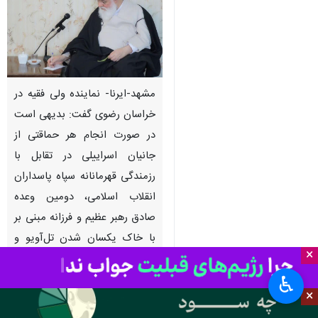
مشهد-ایرنا- نماینده ولی فقیه در
خراسان رضوی گفت: بدیهی است
در صورت انجام هر حماقتی از
جانیان اسراییلی در تقابل با
رزمندگی قهرمانانه سپاه پاسداران
انقلاب اسلامی، دومین وعده
صادق رهبر عظیم و فرزانه مبنی بر
با خاک یکسان شدن تل‌آویو و
×
حیفا محقق خواهد شد.
♿︎
×
به گزارش ایرنا
، آیت الله سید احمد
علم الهدی روز دوشنبه در پیامی به