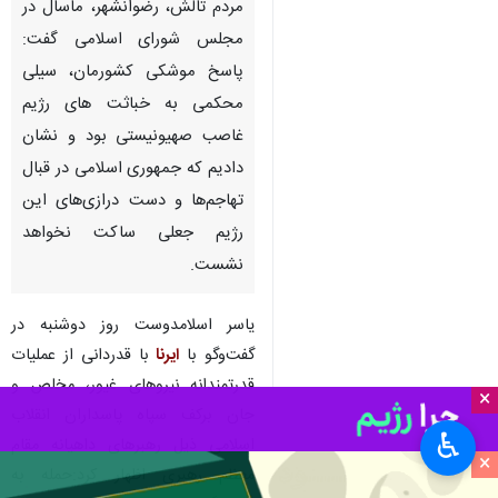
مردم تالش، رضوانشهر، ماسال در
مجلس شورای اسلامی گفت:
پاسخ موشکی کشورمان، سیلی
محکمی به خباثت های رژیم
غاصب صهیونیستی بود و نشان
دادیم که جمهوری اسلامی در قبال
تهاجم‌ها و دست درازی‌های این
رژیم جعلی ساکت نخواهد
نشست.
یاسر اسلامدوست روز دوشنبه در
گفت‌وگو با
ایرنا
با قدردانی از عملیات
قدرتمندانه نیروهای غیور، مخلص و
×
جان برکف سپاه پاسداران انقلاب
♿︎
اسلامی ذیل رهبرهای داهیانه مقام
×
معظم رهبری اظهار کرد:حمله به