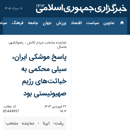
۱۸ مرداد ۱۴۰۵
عناوین‌
سیاست
اقتصاد
ورزش
جهان
جامعه
فرهنگ
سیاس
نماینده منتخب مردم تالش ، رضوانشهر،
ماسال:
پاسخ موشکی ایران،
سیلی محکمی به
خباثت‌های رژیم
صهیونیستی بود
۲۷ فروردین ۱۴۰۳،
کد مطلب:
85444997
۱۵:۱۲
رشت- ایرنا - نماینده منتخب