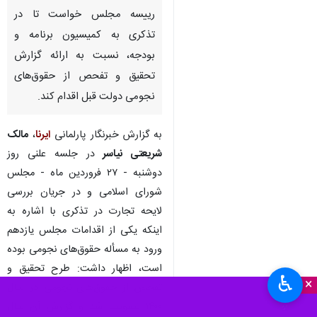
رییسه مجلس خواست تا در
تذکری به کمیسیون برنامه و
بودجه، نسبت به ارائه گزارش
تحقیق و تفحص از حقوق‌های
نجومی دولت قبل اقدام کند.
به گزارش خبرنگار پارلمانی
ایرنا
،
مالک
شریعتی نیاسر
در جلسه علنی روز
دوشنبه - ۲۷ فروردین ماه - مجلس
شورای اسلامی و در جریان بررسی
لایحه تجارت در تذکری با اشاره به
اینکه یکی از اقدامات مجلس یازدهم
ورود به مسأله حقوق‌های نجومی بوده
است، اظهار داشت: طرح تحقیق و
♿︎
×
تفحص از حقوق‌های نجومی در سال
۱۴۰۰ تصویب شد و گزارش آن سال