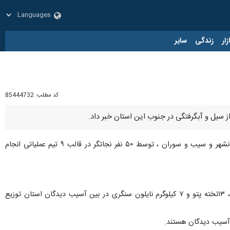
زار
زندگی
سایر
کد مطلب:
85444732
افزود: امدادرسانی به آسیب دیدگان شهرستان‌های سراوان، ایرانشهر و سیب و سوران ، توسط ۵۰ نفر نجاتگر در قالب ۹ تیم عملیاتی انجام
معاون امداد و نجات جمعیت هلال احمر سیستان و بلوچستان گفت: تاکنون ۱۰ دستگاه چادر امدادی، ۱۸ تخته موکت، ۱۳تخته پتو و ۷ کیلوگرم نایلون سنگری در بین آسیب دیدگان استان توزیع