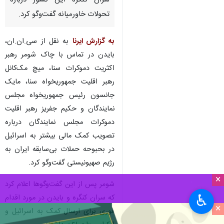
سران کنگره این کشور درباره
تحولات خاورمیانه گفت‌وگو کرد.
به گزارش ایرنا
به نقل از سی.ان.ان،
بایدن در تماس با چاک شومر رهبر
اکثریت دموکرات سنا، میچ مک‌کانل
رهبر اقلیت جمهوریخواه سنا، مایک
جانسون رئیس جمهوریخواه مجلس
نمایندگان و حکیم جفریز رهبر اقلیت
دموکرات مجلس نمایندگان درباره
تصویب کمک مالی بیشتر به اسرائیل
در بحبوحه حملات بی‌سابقه ایران به
رژیم صهیونیستی گفت‌وگو کرد.
×
شومر پس از این گفت‌وگوها اعلام کرد
♿︎
که سران کنگره و بایدن در مورد اقدام
×
فوری برای ارسال کمک به اسرائیل و