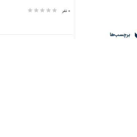
۰ نفر
برچسب‌ها
اوکراین
روسیه
سپاه پاسداران انقلاب اسلامی
رژیم صهیونیستی
اخبار مرتبط
روزنامه آمریکایی: ا
تهران-ایرنا- یک روزنام
کنگره آمریکا به دنبا
تهران-ایرنا- مایک جا