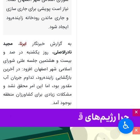
شورای اسلامی شهر اصفهان گفت:
نیاز است پویشی برای جاری سازی
و جاری ماندن رودخانه زاینده‌رود
ایجاد شود.
به گزارش خبرنگار
ایرنا
،
مجید
نادرالاصلی
، روز یکشنبه در صد و
بیست و هشتمین جلسه علنی شورای
اسلامی شهر اصفهان افزود: در آخرین
بازگشایی زاینده‌رود، تداوم جریان آب
مقدور بود، اما این امر محقق نشد و
مشکلات زیادی برای کشاورزان منطقه
بوجود آمد.
×
وی اضافه کرد: بازگشایی‌های اخیر
♿︎
رودخانه ثمری در سُفره‌های آب
×
زیرزمینی نداشته و موجب رضایت