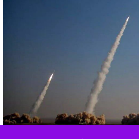
 امروز سپاه پاسداران علیه مواضع رژیم صهیونیستی، گفتند که این رژیم