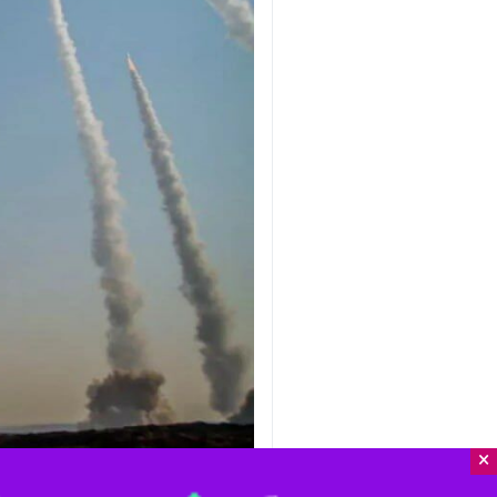
×
گنبدکاووس - ایرنا - امامان جمعه شی