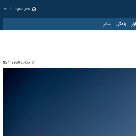
زار
زندگی
سایر
کد مطلب:
85443859