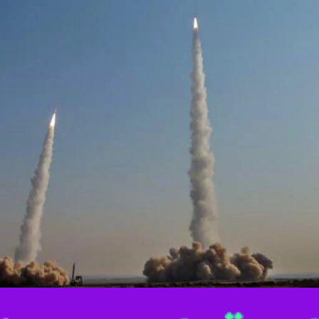
عه و اهل سنت شهرستان گنبدکاووس با تشکر از حمله پهپادی و موشکی بامداد