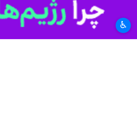
منحوس و ظالم، مستحق چنین تنبیهی بو
به گزارش خبرنگار
ایرنا
، حجت الاسلام «مح
♿︎
به رژیم آدمکش صهوینستی بودند.
امام جمعه اهل سنت گنبدکاووس در این م
آخوند عبدالباسط نوریزاد، افزود: این
در دمشق و به شهادت رساندن تعدادی از
وی اضافه کرد: با حمله بامداد امروز، 
خواهد کرد.