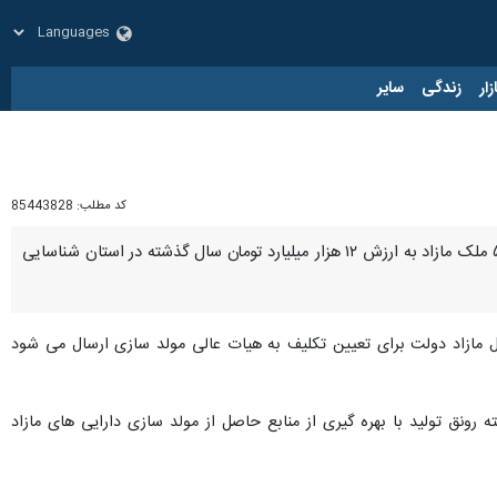
زار
زندگی
سایر
کد مطلب:
85443828
یزد- ایرنا - مدیر کل امور اقتصادی و دارایی یزد با اشاره به سیاست دولت در زمینه مولدسازی اموال مازاد گفت: ۵۲ ملک مازاد به ارزش ۱۲ هزار میلیارد تومان سال گذشته در استان شناسایی
وال مازاد دولت برای تعیین تکلیف به هیات عالی مولد سازی ارسال می شود
۲ ملک خبر داد و اظهار کرد: پارسال پنج بسته رونق تولید با بهره گیری از منابع حاصل از مولد سازی دارایی های مازاد