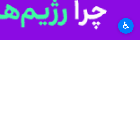
برچسب‌ها
وزارت امور اقتصادی و دارایی
♿︎
یزد
فروش اموال مازاد دولتی
اخبار مرتبط
طرح مولدسازی برای 
اهواز- ایرنا - منتخب
۱۸۱ فقره ملک مازاد دستگاه های آذربایجان شرقی در فهرست مولدسازی است
تبریز - ایرنا - نماین
در میزگرد ایرنا یزد عنو
مولدسازی دارایی‌های