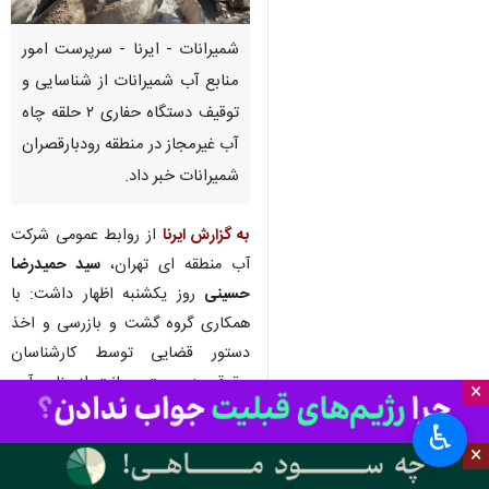
شمیرانات - ایرنا - سرپرست امور
منابع آب شمیرانات از شناسایی و
توقیف دستگاه حفاری ۲ حلقه چاه
آب غیرمجاز در منطقه رودبارقصران
شمیرانات خبر داد.
به گزارش ایرنا
از روابط عمومی شرکت
آب منطقه ای تهران،
سید حمیدرضا
حسینی
روز یکشنبه اظهار داشت: با
همکاری گروه گشت و بازرسی و اخذ
دستور قضایی توسط کارشناسان
حقوقی در جهت صیانت از منابع آبی
×
۲ حلقه چاه آب غیرمجاز در روستای
♿︎
کندعلیا و روستای روته در منطقه
×
رودبارقصران در حریم رودخانه به عمق