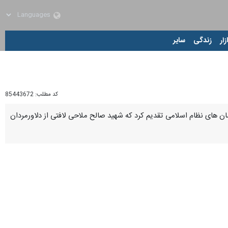
زار
زندگی
سایر
کد مطلب:
85443672
ت سال دفاع مقدس ۲۰ شهید والامقام و سرافراز را به آرمان های نظام اسلامی تقدیم کرد که شهید صالح ملاحی لافتی از دلاورمردان