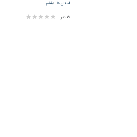
استان‌ها
قشم
۱۹ نفر
برچسب‌ها
دفاع مقدس
اهل سنت
والدین شهدا
جزیره قشم
اخبار مرتبط
فیلم| شهید مجتبی ا
قشم - ایرنا - نشستن 
فیلم| شهید محمد باز