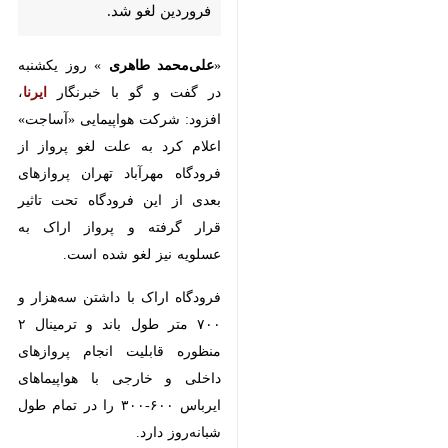
اراک - ایرنا - مدیر فرودگاه شهدای
اراک گفت: پرواز عسلویه - اراک و
بالعکس با توجه به پیام‌های
هوانوردی صادره، در روز یکشنبه
۲۶ فروردین لغو شد.
«
علی‌محمد طاهری
» روز یکشنبه در
گفت و گو با خبرنگار
ایرنا
، افزود:
شرکت هواپیمایی «آساجت» اعلام کرد
به علت لغو پرواز از فرودگاه مهرآباد
تهران پروازهای بعدی از این فرودگاه
تحت تاثیر قرار گرفته و پرواز اراک به
عسلویه نیز لغو شده است.
♿︎
فرودگاه اراک با داشتن سه‌هزار و ۷۰۰
متر طول باند و ترمینال ۲ منظوره