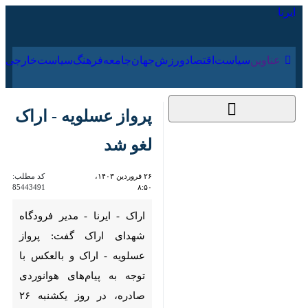
۱۵ مرداد ۱۴۰۵
عناوین‌
سیاست
اقتصاد
ورزش
جهان
جامعه
فرهنگ
سیاس
پرواز عسلویه - اراک لغو
شد
۲۶ فروردین ۱۴۰۳،
کد مطلب:
85443491
۸:۵۰