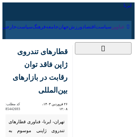
۱۶ مرداد ۱۴۰۵
عناوین‌
سیاست
اقتصاد
ورزش
جهان
جامعه
فرهنگ
قطارهای تندروی ژاپن
فاقد توان رقابت در
بازارهای بین‌المللی
۲۶ فروردین ۱۴۰۳،
کد مطلب:
85442693
۱۲:۰۸
تهران- ایرنا- فناوری قطارهای
تندروی ژاپنی موسوم به «قطارهای
گلوله‌ای» هر چند از شهرت و اعتبار
بالایی برای کیفیت و ایمنی