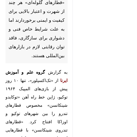
برخوردارند اما به علت شرایط
خاص فنی و دشواری برای
سازگاری، فاقد توان رقابتی لازم در
بازارهای بین‌المللی هستند.
به گزارش
گروه علم و آموزش
ایرنا
از
«تک‌اکسپلور»، تنها ۱۰ روز پیش از
بازی‌های المپیک ۱۹۶۴ توکیو، ژاپن
خط راه آهن «توکایدو شینکانسن»
مخصوص قطارهای تندرو را بین
شهرهای توکیو و اوزاکا افتتاح کرد.
«قطارهای تندروی شینکانسن» با
قطارهایی که با سرعت ۲۸۵ کیلومتر بر
ساعت حرکت می‌کردند، کیفیت فناوری
♿︎
×
پیشرفته خط آهن ژاپن را برای
جهانیان به نمایش گذاشت.