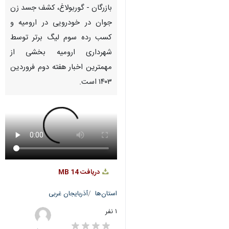
Pause
Play
00:00
00:00
♿︎