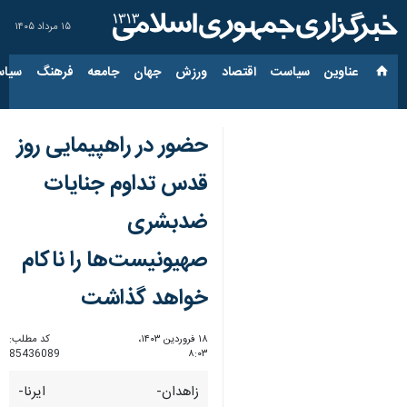
۱۵ مرداد ۱۴۰۵
عناوین‌
سیاست
اقتصاد
ورزش
جهان
جامعه
فرهنگ
سیاس
حضور در راهپیمایی روز
قدس تداوم جنایات
ضدبشری
صهیونیست‌ها را ناکام
خواهد گذاشت
۱۸ فروردین ۱۴۰۳،
کد مطلب:
85436089
۸:۰۳
زاهدان- ایرنا-