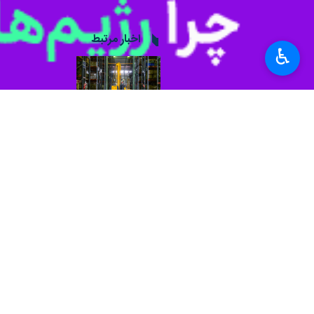
♿︎
قم - ایرنا - مدیرکل جمع‌آوری و فروش اموال تملیکی قم گفت: طی سا
حسین اصغری روز شنبه در گفت‌وگو با خب
این کالاها از ۱۳ سال گذشته بلاتکلیف باقی‌ مانده بودند.
حکم قطعی از سوی تعزیرات حکومتی استا
می‌شد که حدود ۲۰ هزار نفر در مزایده آنها شرکت داشتند.
وی ادامه داد: از محل فروش اموال تملیکی سال گذشته با مشارکت سپاه استان