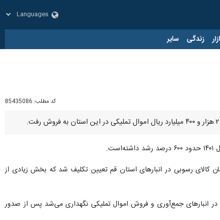
زار
زندگی
سایر
کد مطلب:
85435086