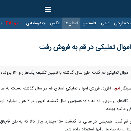
ت‌خارجی
علمی
فلسطین
استان‌ها
عکس
چندرسانه‌ای
ایرنا TV
با