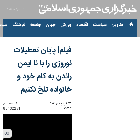
۱۶ مرداد ۱۴۰۵
عناوین‌
سیاست
اقتصاد
ورزش
جهان
جامعه
فرهنگ
سیاس
فیلم| پایان تعطیلات
نوروزی را با نا ایمن
راندن به کام خود و
خانواده تلخ نکنیم
۱۳ فروردین ۱۴۰۳،
کد مطلب:
85432251
۱۹:۳۴