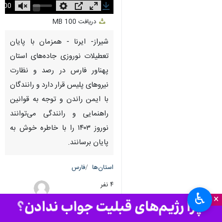
Unmute
Settings
PIP
Enter
Download
دریافت
100 MB
fullscreen
شیراز- ایرنا - همزمان با پایان
تعطیلات نوروزی جاده‌های استان
پهناور فارس در رصد و نظارت
نیروهای پلیس قرار دارد و رانندگان
با ایمن راندن و توجه به قوانین
راهنمایی و رانندگی می‌توانند
نوروز ۱۴۰۳ را با خاطره خوش به
پایان برسانند.
استان‌ها
فارس
۴ نفر
♿︎
×
محمد امین
افشارپور