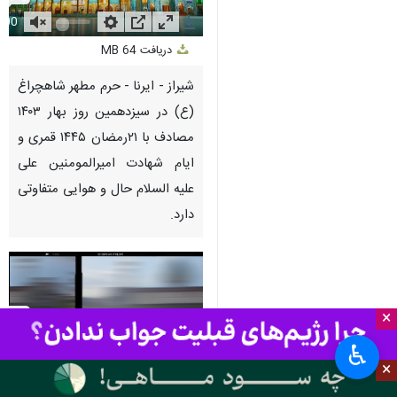
Unmute
Settings
PIP
Enter
Download
دریافت
64 MB
fullscreen
شیراز - ایرنا - حرم مطهر شاهچراغ
(ع) در سیزدهمین روز بهار ۱۴۰۳
مصادف با ۲۱رمضان ۱۴۴۵ قمری و
ایام شهادت امیرالمومنین علی
علیه السلام حال و هوایی متفاوتی
دارد.
×
♿︎
Mute
Settings
PIP
Enter
Download
×
fullscreen
استان‌ها
فارس