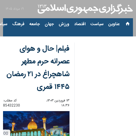
۱۹ مرداد ۱۴۰۵
عناوین‌
سیاست
اقتصاد
ورزش
جهان
جامعه
فرهنگ
سیاس
فیلم| حال و هوای
عصرانه حرم مطهر
شاهچراغ در ۲۱ رمضان
۱۴۴۵ قمری
۱۳ فروردین ۱۴۰۳،
کد مطلب:
85432230
۱۸:۳۶