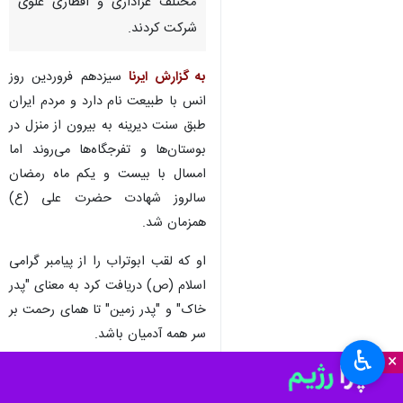
مختلف عزاداری و افطاری علوی
شرکت کردند.
به گزارش ایرنا
سیزدهم فروردین روز
انس با طبیعت نام دارد و مردم ایران
طبق سنت دیرینه به بیرون از منزل در
بوستان‌ها و تفرجگاه‌ها می‌روند اما
امسال با بیست و یکم ماه رمضان
سالروز شهادت حضرت علی (ع)
همزمان شد.
او که لقب ابوتراب را از پیامبر گرامی
اسلام (ص) دریافت کرد به معنای "پدر
خاک" و "پدر زمین" تا همای رحمت بر
سر همه آدمیان باشد.
♿︎
×