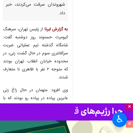
شهروندان سرقت می‌کردند، خبر
داد.
به گزارش ایرنا
از پلیس تهران، سرهنگ
کیومرث حسنوند روز دوشنبه گفت:
شامگاه گذشته تیم عملیاتی ضربت
سرکلانتری سوم در حال گشت زنی، در
محدوده خیابان انقلاب تهران بودند
که متوجه ۲ نفر با ظاهری نا متعارف
شدند.
وی افزود: متهمان در حال زاغ زنی
عابرین پیاده در پیاده رو بودند که با
×
مشاهده ماموران گشت پلیس، اقدام
به فرار کرده و ماموران بی درنگ
♿︎
فرمان ایست را صادر کردند.
×