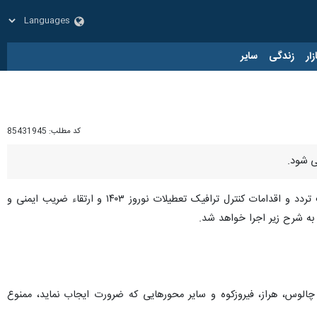
زار
زندگی
سایر
کد مطلب:
85431945
از پایگاه اطلاع رسانی پلیس مازندران، رئیس پلیس راه مازندران گفت: با توجه به پیش بینی وضعیت تردد و اقدامات کنترل ترافیک تعطیلات نوروز ۱۴۰۳ و ارتقاء ضریب ایمنی و
– چالوس، هراز، فیروزکوه و سایر محورهایی که ضرورت ایجاب نماید، ممنوع