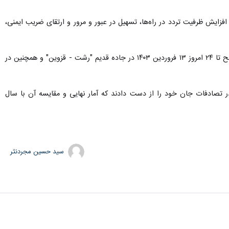
جه به حجم بالای سفر به منظور افزایش ظرفیت تردد در راه‌ها، تسهیل در عبور و مرور و ارتقای ضریب ایمنی،
وی اضافه کرد: رفت و آمد همه تریلرها و کامیون‌ها به استثنای حاملان مواد سوختی و فاسد شدنی از ساعت هفت صبح تا ۲۴ امروز ۱۳ فروردین ۱۴۰۳ در جاده قدیم "رشت - قزوین" و همچنین در
با اشاره به سوانح جاده ای نوروز امسال بیان کرد: تاکنون در جاده‌های گیلان ۱۱ هموطن در تصادفات جان خود را از دست دادند که آمار نهایی و مقایسه آن با سال
سید حسین مجردنثر