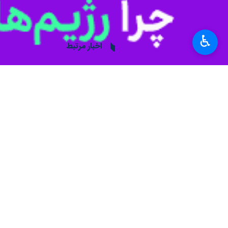
مشهد-ایرنا- مدیر کل راه آهن خراسان
گذشته ۱۵ درصد افزایش یافت.
♿︎
مصطفی نصیری ورگ
روز دوشنبه در گفت
ترانزیت ریلی کالا بوده است.
وی میزان واردات کالا از مرز ریلی سرخس را ۸۶ هزار تن عنوان و بیان کرد: همچنین یک میلیون و ۳۵ هزار تن کالا از مرز ریلی سرخس صادر شده که در مقایسه با سال ۱
آهن تربت حیدریه و سایر ایستگاه‌های ر
وی افزود: توسعه سکوهای بارگیری ایستگ
از مرز سرخس بوده است.
با ترکمنستان مبادله شده است.