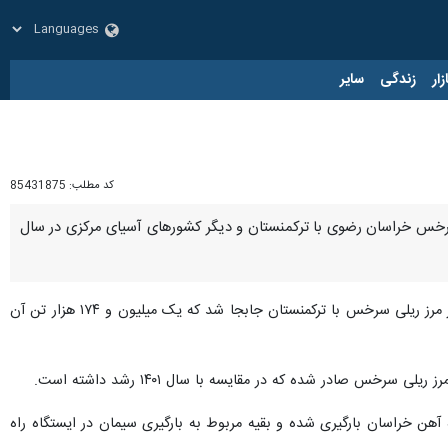
زار
زندگی
سایر
کد مطلب:
85431875