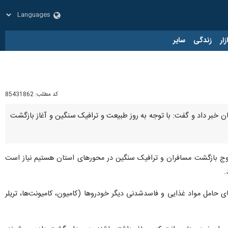
زار
زندگی
سایر
کد مطلب:
85431862