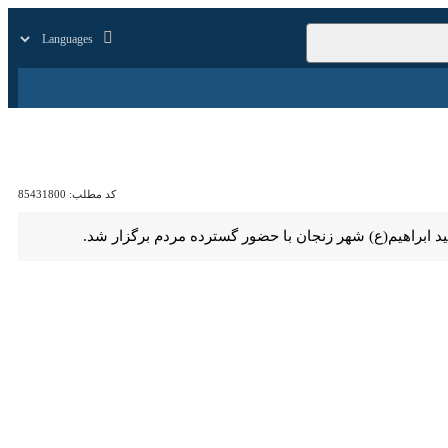
زار
زندگی
سایر
کد مطلب:
85431800