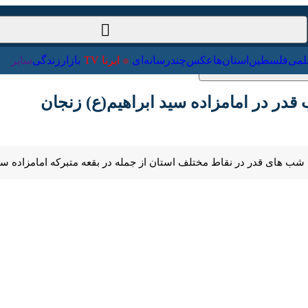
ت‌خارجی
علمی
فلسطین
استان‌ها
عکس
چندرسانه‌ای
ایرنا TV
با
در در امامزاده سید ابراهیم(ع) زنجان
Pause
Play
00:00