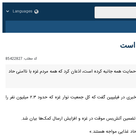
زار
زندگی
سایر
کد مطلب:
85422827