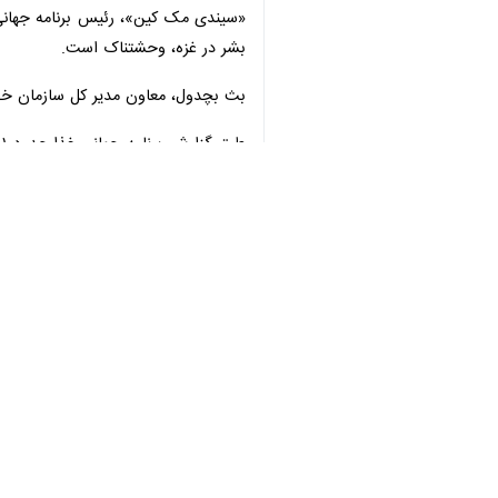
♿︎
نیویورک – ایرنا- «آنتونی بلینکن» وز
غذایی مواجه هستند.
×
به گزارش خبرنگار ایرنا
می‌شود در حال حاضر با «سطوح شدیدی ا
اظهارات بلینکن در آستانه سفر به خاورم
وزیر خارجه آمریکا تصریح کرد: « بر اساس دقیق‌ترین مقیاس‌ها ۱۰۰ درصد جمعیت در غزه ب
او گفت: این برای اولین بار است که کل
وزیر خارجه دولت بایدن همچنین تاکید کر
منطقه است.»