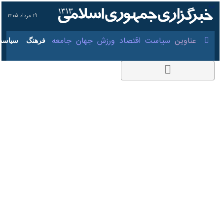
۱۹ مرداد ۱۴۰۵
عناوین‌
سیاست
اقتصاد
ورزش
جهان
جامعه
فرهنگ
فیلم | لحظه ورود هادی
چوپان به فرودگاه شیراز
و استقبال شیرازی ها
۲۹ اسفند ۱۴۰۲، ۱۳:۲۱
کد مطلب:
85422595
شیراز - ایرنا - هادی چوپان معروف
به گرگ پارسی که سابقه قهرمانی
در هر دو مسابقه معتبر مسترالمپیا
و آرنولد کلاسیک را در کارنامه خود