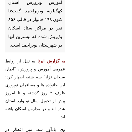
یاسوج-ایرنا-معاون پژوهش
وبرنامه ریزی اداره کل آموزش
وپرورش استان کهگیلویه
وبویراحمد گفت:تا کنون ۱۹۸
خانوار در قالب ۸۵۶ نفر در مراکز
ستاد اسکان پذیریش شده که
بیشترین آنها در شهرستان
بویراحمد است.
به گزارش ایرنا
به نقل از روابط عمومی
آموزش و پرورش، "ایمان سبحان نژاد"
سه شنبه اظهار کرد: این خانواده ها و
مسافران نوروزی ظرف ۲ روز گذشته و
♿︎
تا امروز پیش از تحویل سال نو وارد
استان شده اند و در مدارس اسکان