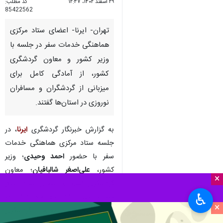
۲۹ اسفند ۱۴۰۲، ۱۲:۴۷
کد مطلب:
85422562
تهران- ایرنا- اعضای ستاد مرکزی
هماهنگی خدمات سفر در جلسه با
وزیر کشور و معاون گردشگری
کشور، از آمادگی کامل برای
میزبانی از گردشگران و مسافران
نوروزی در استان‌ها گفتند.
به گزارش خبرنگار گردشگری
ایرنا
، در
جلسه ستاد مرکزی هماهنگی خدمات
سفر با حضور
احمد وحیدی
؛ وزیر
کشور،
علی‌اصغر شالبافیان
؛ معاون
×
گردشگری کشور و اعضای ستاد صبح
♿︎
روز سه‌شنبه -۲۹ اسفندماه ۱۴۰۲- در
×
سالن خلیج فارس معاونت گردشگری