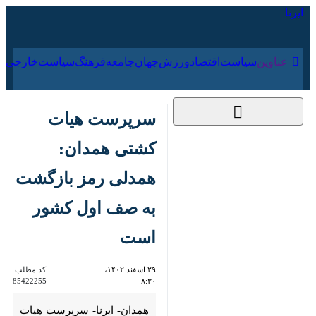
۱۸ مرداد ۱۴۰۵
عناوین‌
سیاست
اقتصاد
ورزش
جهان
جامعه
فرهنگ
سیاس
سرپرست هیات کشتی
همدان: همدلی رمز
بازگشت به صف اول
کشور است
۲۹ اسفند ۱۴۰۲، ۸:۳۰
کد مطلب:
85422255
همدان- ایرنا- سرپرست هیات
کشتی همدان گفت: همدلی و کنار