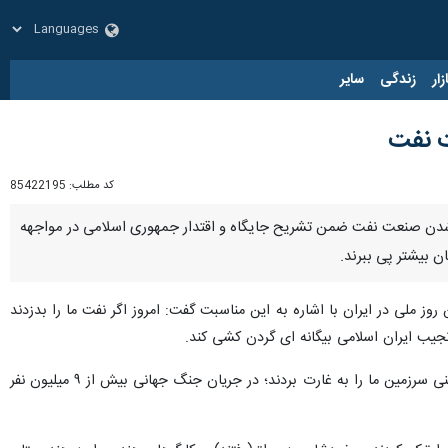
زار
زندگی
سایر
ت نفت
کد مطلب:
85422195