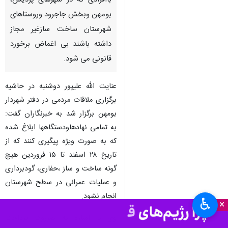
باافرادی که در شهرهای پردیس،
بومهن وبخش جاجرود وروستاهای
شهرستان ساخت سازغیر مجاز
داشته باشند بی اغماض برخورد
قانونی می شود.
عنایت الله علیپور دوشنبه در حاشیه
برگزاری ملاقات مردمی در دفتر شهردار
بومهن برگزار شد به خبرنگاران گفت:
به تمامی نهادهاودستگاهها ابلاغ شده
که به صورت ویژه پیگیری کنند که از
تاریخ ۲۸ اسفند تا ۱۵ فروردین هیچ
گونه ساخت و ساز ،حفاری، گودبرداری
و عملیات عمرانی در سطح شهرستان
انجام نشود.
♿︎
×
وی با اشاره به ضرروت پرداخت