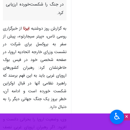
در جنگ را شکست‌خورده ارزیابی
کرد.
به گزارش روز دوشنبه
ایرنا
از خبرگزاری
روسی تاس، «پیتر سیجارتو»، پیش از
سفر به بروکسل برای شرکت در
نشست وزرای خارجه اتحادیه اروپا، در
صفحه شخصی خود در فیس بوک
خاطرنشان کرد: رهبران کشورهای
اروپای غربی باید به این فهم برسند که
راهبرد نظامی آنها در قبال اوکراین
شکست خورده است و ادامه آن،
خطر بروز یک جنگ جهانی دیگر را به
دنبال دارد.
♿︎
×
وی، وضعیت اروپا را بحرانی دانست و
افزود: اگر رهبران اروپای غربی نصف