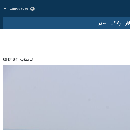
زار
زندگی
سایر
کد مطلب:
85421841