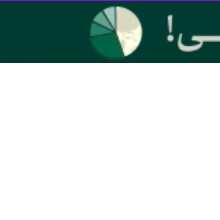
شمال و جنوب کشور روز قدس در حمایت از ملت مظلوم فلسطین خبر داد.
اندهان این نیرو گفت: در چند ماه گذشته یک گروه کوچک از جوانان غیرتمند
ه عنکبوت را به همگان نشان داد.
 پیروزی انقلاب اسلامی دارد و طبق وعده الهی تا ازاله شدن این غده سرطانی زمان زیادی
ا سازماندهی مشخص در سراسر سواحل خلیج فارس، دریای عمان و دریای خزر
اک صهیونیستی رژه خواهند رفت.
لت مظلوم و ستم دیده بر فراز شناورها به اهتزار در خواهد آورد.