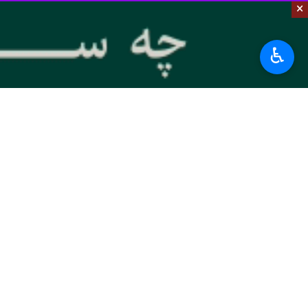
×
♿︎
تهران-ایرنا- فرمانده نیروی دریایی س
به گزارش حوزه دفاعی
ایرنا
از نیروی دری
فلسطینی در مقابل صهیونیست‌های کودک 
وی بیدا
باقی نمانده است.
فرمانده نیروی دریایی سپاه همچنین خب
برای نشان دادن انزجار خود در مقابل 
تنگسیری گفت: تمامی شناورها علاوه بر 
بیشتر بخوانید
آشنایی دانش آموزان نخبه کشور ب