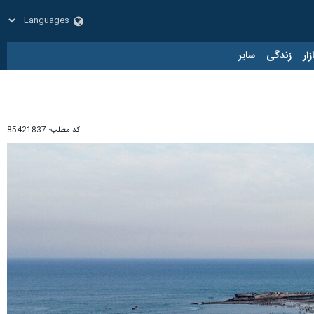
زار
زندگی
سایر
کد مطلب:
85421837